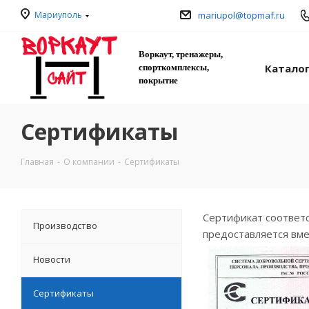
Мариуполь
mariupol@topmaf.ru
Воркаут, тренажеры,
Катало
спорткомплексы,
покрытие
Сертификаты
Главная
-
О компании
-
Сертификаты
Сертификат соответс
Производство
предоставляется вме
Новости
Сертификаты